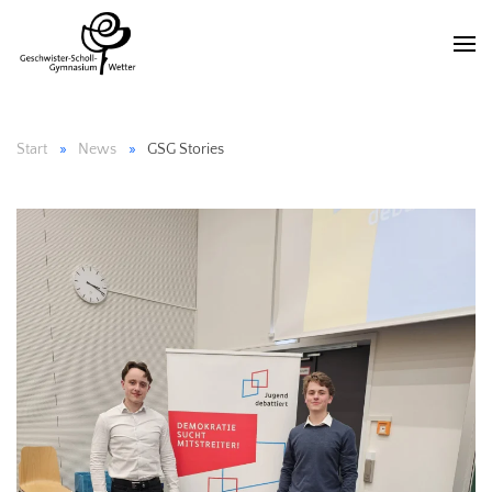
Start
News
GSG Stories