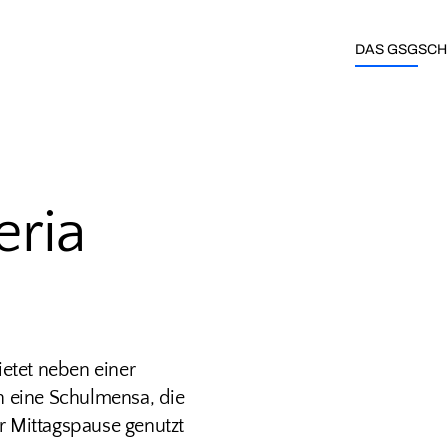
DAS GSG
SCH
eria
etet neben einer
h eine Schulmensa, die
r Mittagspause genutzt