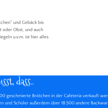
tchen“ und Gebäck bis
t oder Obst, und auch
eln u.v.m. ist hier alles
sst, dass..
.700 geschmierte Brötchen in der Cafeteria verkauft we
nen und Schüler außerdem über 18.500 andere Backwa