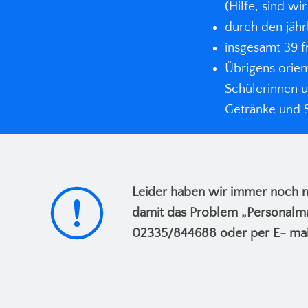
(Hilfe, sind wir
durch den jähr
insgesamt 39 fr
Übrigens orien
Schülerinnen u
Getränke und 
Leider haben wir immer noch nic
damit das Problem „Personalma
02335/844688 oder per E- mai