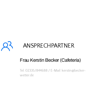
ANSPRECHPARTNER
Frau Kerstin Becker (Cafeteria)
Tel. 02335/844688 / E-Mail: kerstin@becker-
wetter.de