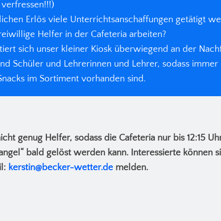
 verfressen!!!)
lichen Erlös viele Unterrichtsanschaffungen getätigt 
eiwillige Helfer in der Cafeteria arbeiten?
tiert sich unser kleiner Kiosk überwiegend an der Nach
nd Schüler und Lehrerinnen und Lehrer, sodass immer 
Snacks im Sortiment vorhanden sind.
ht genug Helfer, sodass die Cafeteria nur bis 12:15 Uhr 
ngel“ bald gelöst werden kann. Interessierte können s
l:
kerstin@becker-wetter.de
melden.