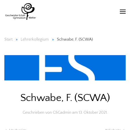
Start
Lehrerkollegium
Schwabe, F. (SCWA)
Schwabe, F. (SCWA)
Geschrieben von
GSGadmin
am
13. Oktober 2021
.